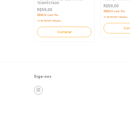
TEMPESTADE
R$59,00
R$59,00
R$53,10
com
Pix
R$53,10
com
Pix
3
x
de
R$19,67
sem juros
3
x
de
R$19,67
sem juros
rar
Com
Comprar
Siga-nos