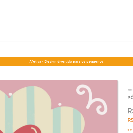
Afetiva • Design divertido para os pequenos
Início
P
R
R$
3
x