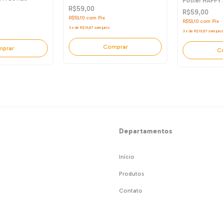
Pôster HAPPY
R$59,00
R$59,00
R$53,10
com
Pix
R$53,10
com
Pix
3
x
de
R$19,67
sem juros
3
x
de
R$19,67
sem juro
Comprar
prar
C
Departamentos
Início
Produtos
Contato