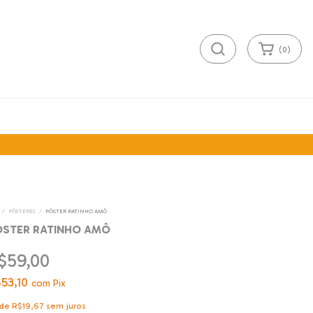
(
0
)
/
PÔSTERES
/
PÔSTER RATINHO AMÔ
ÔSTER RATINHO AMÔ
$59,00
53,10
com
Pix
de
R$19,67
sem juros