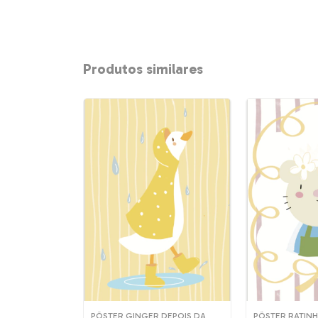
Produtos similares
DOS RATINHOS
PÔSTER GINGER DEPOIS DA
PÔSTER RATINH