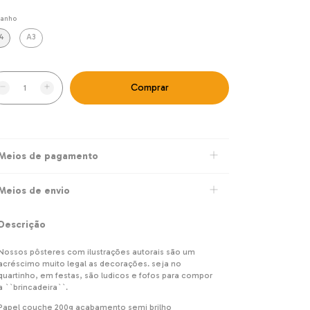
anho
4
A3
Meios de pagamento
Meios de envio
Descrição
Nossos pôsteres com ilustrações autorais são um
acréscimo muito legal as decorações. seja no
quartinho, em festas, são ludicos e fofos para compor
a ``brincadeira``.
Papel couche 200g acabamento semi brilho